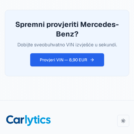
Spremni provjeriti Mercedes-
Benz?
Dobijte sveobuhvatno VIN izvješće u sekundi.
Provjeri VIN — 8,90 EUR
Promi