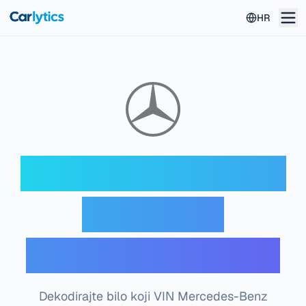
Idite na glavni sadržaj
HR
Mercedes-Benz VIN
dekoder —
Besplatna provjera
Dekodirajte bilo koji VIN Mercedes-Benz