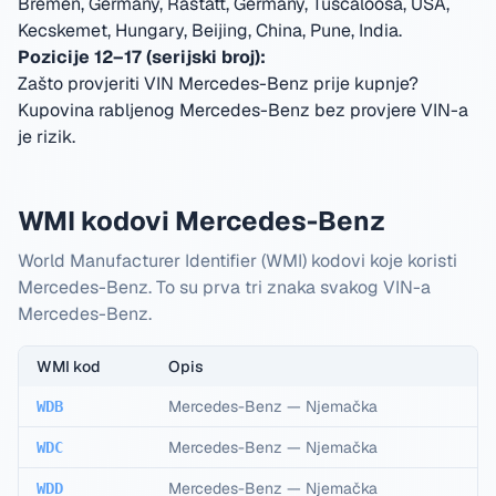
Bremen, Germany, Rastatt, Germany, Tuscaloosa, USA,
Kecskemet, Hungary, Beijing, China, Pune, India
.
Pozicije 12–17 (serijski broj):
Zašto provjeriti VIN Mercedes-Benz prije kupnje?
Kupovina rabljenog Mercedes-Benz bez provjere VIN-a
je rizik.
WMI kodovi Mercedes-Benz
World Manufacturer Identifier (WMI) kodovi koje koristi
Mercedes-Benz. To su prva tri znaka svakog VIN-a
Mercedes-Benz.
WMI kod
Opis
Mercedes-Benz
—
Njemačka
WDB
Mercedes-Benz
—
Njemačka
WDC
Mercedes-Benz
—
Njemačka
WDD