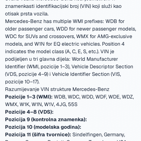
znamenkasti identifikacijski broj (VIN) koji služi kao
otisak prsta vozila.
Mercedes-Benz has multiple WMI prefixes: WDB for
older passenger cars, WDD for newer passenger models,
WDC for SUVs and crossovers, WMX for AMG-exclusive
models, and W1N for EQ electric vehicles. Position 4
indicates the model class (A, C, E, S, etc.).
VIN je
podijeljen u tri glavna dijela: World Manufacturer
Identifier (WMI, pozicije 1–3), Vehicle Descriptor Section
(VDS, pozicije 4–9) i Vehicle Identifier Section (VIS,
pozicije 10–17).
Razumijevanje VIN strukture Mercedes-Benz
Pozicije 1–3 (WMI):
WDB, WDC, WDD, WDF, WDE, WDZ,
WMX, W1K, W1N, W1V, 4JG, 55S
Pozicije 4–8 (VDS):
Pozicija 9 (kontrolna znamenka):
Pozicija 10 (modelska godina):
Pozicija 11 (šifra tvornice):
Sindelfingen, Germany,