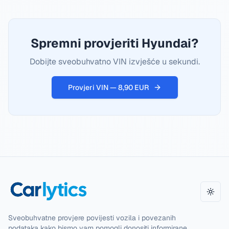
Spremni provjeriti Hyundai?
Dobijte sveobuhvatno VIN izvješće u sekundi.
Provjeri VIN — 8,90 EUR
Promi
Sveobuhvatne provjere povijesti vozila i povezanih
podataka kako bismo vam pomogli donositi informirane