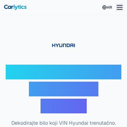
Idite na glavni sadržaj
HR
Hyundai VIN dekoder
— Besplatna
provjera
Dekodirajte bilo koji VIN Hyundai trenutačno.