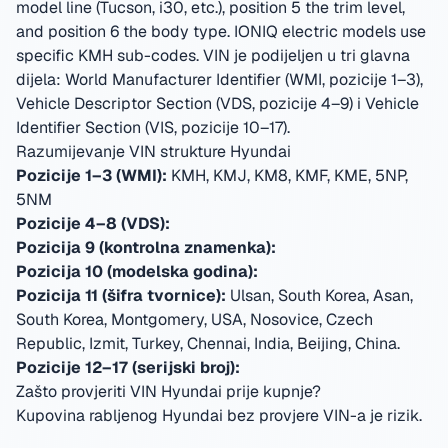
model line (Tucson, i30, etc.), position 5 the trim level,
and position 6 the body type. IONIQ electric models use
specific KMH sub-codes.
VIN je podijeljen u tri glavna
dijela: World Manufacturer Identifier (WMI, pozicije 1–3),
Vehicle Descriptor Section (VDS, pozicije 4–9) i Vehicle
Identifier Section (VIS, pozicije 10–17).
Razumijevanje VIN strukture Hyundai
Pozicije 1–3 (WMI):
KMH, KMJ, KM8, KMF, KME, 5NP,
5NM
Pozicije 4–8 (VDS):
Pozicija 9 (kontrolna znamenka):
Pozicija 10 (modelska godina):
Pozicija 11 (šifra tvornice):
Ulsan, South Korea, Asan,
South Korea, Montgomery, USA, Nosovice, Czech
Republic, Izmit, Turkey, Chennai, India, Beijing, China
.
Pozicije 12–17 (serijski broj):
Zašto provjeriti VIN Hyundai prije kupnje?
Kupovina rabljenog Hyundai bez provjere VIN-a je rizik.