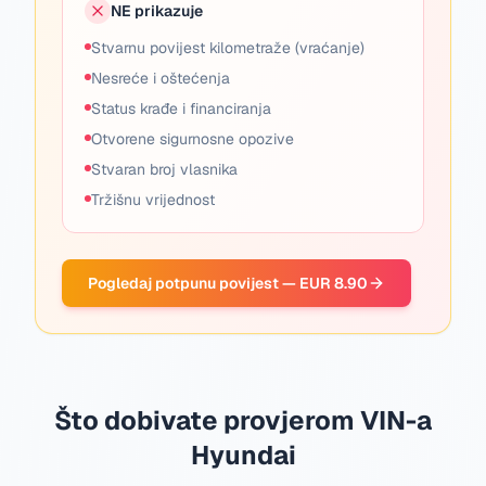
NE prikazuje
Stvarnu povijest kilometraže (vraćanje)
Nesreće i oštećenja
Status krađe i financiranja
Otvorene sigurnosne opozive
Stvaran broj vlasnika
Tržišnu vrijednost
Pogledaj potpunu povijest — EUR 8.90
Što dobivate provjerom VIN-a
Hyundai