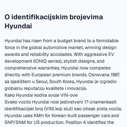
O identifikacijskim brojevima
Hyundai
Hyundai has risen from a budget brand to a formidable
force in the global automotive market, winning design
awards and reliability accolades. With aggressive EV
development (IONIQ series), stylish designs, and
comprehensive warranties, Hyundai now competes
directly with European premium brands.
Osnovana 1967.
sa sjedištem u Seoul, South Korea
,
Hyundai je izgradio
globalnu reputaciju kvalitete i inovacija.
Kako Hyundai kodira svoje VIN-ove
Svako vozilo Hyundai nosi jedinstveni 17-znamenkasti
identifikacijski broj (VIN) koji služi kao otisak prsta vozila.
Hyundai uses KMH for Korean-built passenger cars and
5NP/5NM for US production. Position 4 identifies the