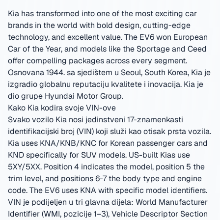
Kia has transformed into one of the most exciting car
brands in the world with bold design, cutting-edge
technology, and excellent value. The EV6 won European
Car of the Year, and models like the Sportage and Ceed
offer compelling packages across every segment.
Osnovana 1944. sa sjedištem u Seoul, South Korea
,
Kia je
izgradio globalnu reputaciju kvalitete i inovacija.
Kia je
dio grupe Hyundai Motor Group.
Kako Kia kodira svoje VIN-ove
Svako vozilo Kia nosi jedinstveni 17-znamenkasti
identifikacijski broj (VIN) koji služi kao otisak prsta vozila.
Kia uses KNA/KNB/KNC for Korean passenger cars and
KND specifically for SUV models. US-built Kias use
5XY/5XX. Position 4 indicates the model, position 5 the
trim level, and positions 6-7 the body type and engine
code. The EV6 uses KNA with specific model identifiers.
VIN je podijeljen u tri glavna dijela: World Manufacturer
Identifier (WMI, pozicije 1–3), Vehicle Descriptor Section