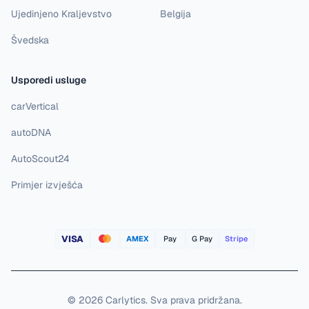
Ujedinjeno Kraljevstvo
Belgija
Švedska
Usporedi usluge
carVertical
autoDNA
AutoScout24
Primjer izvješća
VISA
AMEX
Pay
G Pay
Stripe
©
2026
Carlytics
.
Sva prava pridržana.