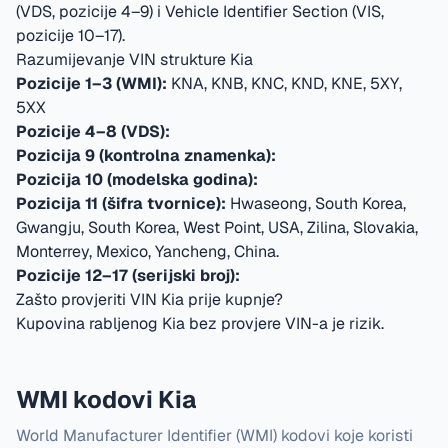
(VDS, pozicije 4–9) i Vehicle Identifier Section (VIS,
pozicije 10–17).
Razumijevanje VIN strukture Kia
Pozicije 1–3 (WMI):
KNA, KNB, KNC, KND, KNE, 5XY,
5XX
Pozicije 4–8 (VDS):
Pozicija 9 (kontrolna znamenka):
Pozicija 10 (modelska godina):
Pozicija 11 (šifra tvornice):
Hwaseong, South Korea,
Gwangju, South Korea, West Point, USA, Zilina, Slovakia,
Monterrey, Mexico, Yancheng, China
.
Pozicije 12–17 (serijski broj):
Zašto provjeriti VIN Kia prije kupnje?
Kupovina rabljenog Kia bez provjere VIN-a je rizik.
WMI kodovi Kia
World Manufacturer Identifier (WMI) kodovi koje koristi