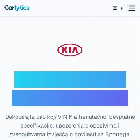
Idite na glavni sadržaj
HR
Kia VIN dekoder —
Besplatna provjera
Dekodirajte bilo koji VIN Kia trenutačno. Besplatne
specifikacije, upozorenja o opozivima i
sveobuhvatna izvješća o povijesti za Sportage,