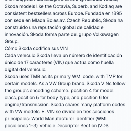
Skoda models like the Octavia, Superb, and Kodiaq are
consistent bestsellers across Europe.
Fundada en 1895
con sede en Mlada Boleslav, Czech Republic
,
Skoda ha
construido una reputación global de calidad e
innovación.
Skoda forma parte del grupo Volkswagen
Group.
Cómo Skoda codifica sus VIN
Cada vehículo Skoda lleva un número de identificación
único de 17 caracteres (VIN) que actúa como huella
digital del vehículo.
Skoda uses TMB as its primary WMI code, with TMP for
certain models. As a VW Group brand, Skoda VINs follow
the group's encoding scheme: position 4 for model
class, position 5 for body type, and position 6 for
engine/transmission. Skoda shares many platform codes
with VW models.
El VIN se divide en tres secciones
principales: World Manufacturer Identifier (WMI,
posiciones 1–3), Vehicle Descriptor Section (VDS,