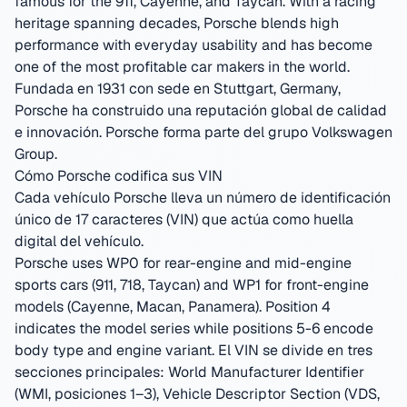
famous for the 911, Cayenne, and Taycan. With a racing
heritage spanning decades, Porsche blends high
performance with everyday usability and has become
one of the most profitable car makers in the world.
Fundada en 1931 con sede en Stuttgart, Germany
,
Porsche ha construido una reputación global de calidad
e innovación.
Porsche forma parte del grupo Volkswagen
Group.
Cómo Porsche codifica sus VIN
Cada vehículo Porsche lleva un número de identificación
único de 17 caracteres (VIN) que actúa como huella
digital del vehículo.
Porsche uses WP0 for rear-engine and mid-engine
sports cars (911, 718, Taycan) and WP1 for front-engine
models (Cayenne, Macan, Panamera). Position 4
indicates the model series while positions 5-6 encode
body type and engine variant.
El VIN se divide en tres
secciones principales: World Manufacturer Identifier
(WMI, posiciones 1–3), Vehicle Descriptor Section (VDS,