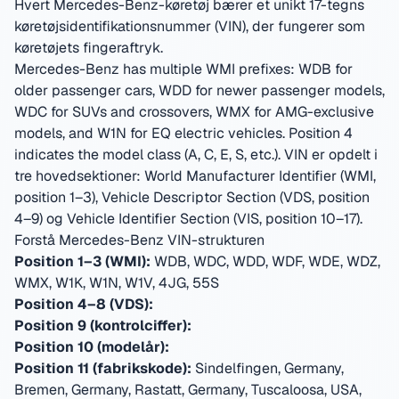
Hvert Mercedes-Benz-køretøj bærer et unikt 17-tegns
køretøjsidentifikationsnummer (VIN), der fungerer som
køretøjets fingeraftryk.
Mercedes-Benz has multiple WMI prefixes: WDB for
older passenger cars, WDD for newer passenger models,
WDC for SUVs and crossovers, WMX for AMG-exclusive
models, and W1N for EQ electric vehicles. Position 4
indicates the model class (A, C, E, S, etc.).
VIN er opdelt i
tre hovedsektioner: World Manufacturer Identifier (WMI,
position 1–3), Vehicle Descriptor Section (VDS, position
4–9) og Vehicle Identifier Section (VIS, position 10–17).
Forstå Mercedes-Benz VIN-strukturen
Position 1–3 (WMI):
WDB, WDC, WDD, WDF, WDE, WDZ,
WMX, W1K, W1N, W1V, 4JG, 55S
Position 4–8 (VDS):
Position 9 (kontrolciffer):
Position 10 (modelår):
Position 11 (fabrikskode):
Sindelfingen, Germany,
Bremen, Germany, Rastatt, Germany, Tuscaloosa, USA,