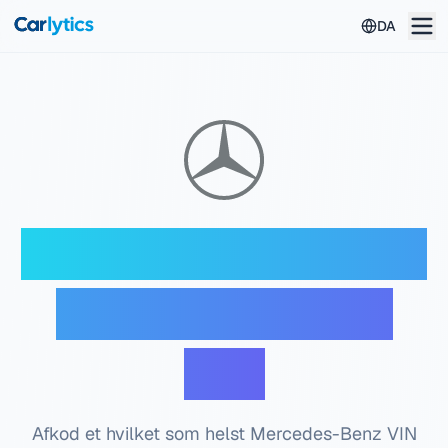
Gå til hovedindhold
DA
Mercedes-Benz VIN-
dekoder — Gratis
tjek
Afkod et hvilket som helst Mercedes-Benz VIN