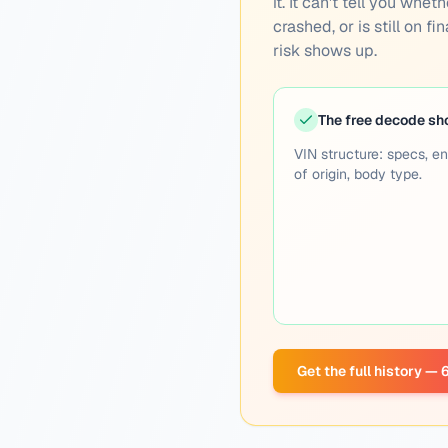
it. It can't tell you wh
crashed, or is still on f
risk shows up.
The free decode s
VIN structure: specs, en
of origin, body type.
Get the full history — 