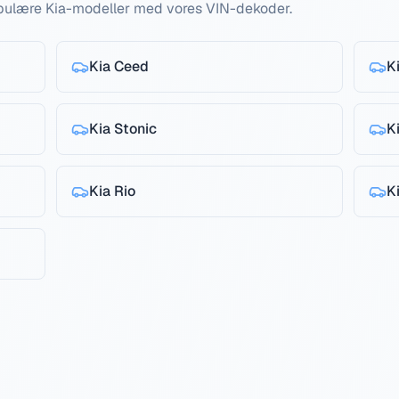
populære Kia-modeller med vores VIN-dekoder.
Kia
Ceed
K
Kia
Stonic
K
Kia
Rio
K