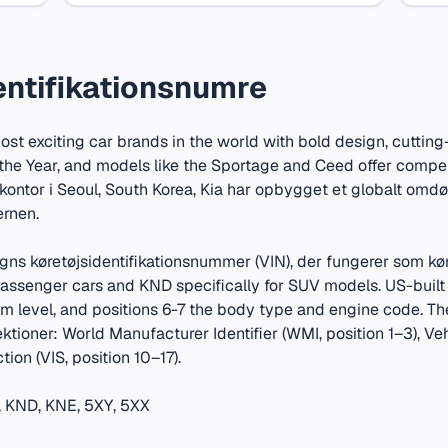
entifikationsnumre
ost exciting car brands in the world with bold design, cuttin
the Year, and models like the Sportage and Ceed offer compe
ntor i Seoul, South Korea
,
Kia har opbygget et globalt omdøm
ernen.
egns køretøjsidentifikationsnummer (VIN), der fungerer som kør
senger cars and KND specifically for SUV models. US-built 
trim level, and positions 6-7 the body type and engine code. 
ektioner: World Manufacturer Identifier (WMI, position 1–3), Ve
tion (VIS, position 10–17).
 KND, KNE, 5XY, 5XX