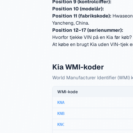
Position 9 (kontrolciffer):
Position 10 (modelår):
Position 11 (fabrikskode):
Hwaseong,
Yancheng, China
.
Position 12–17 (serienummer):
Hvorfor tjekke VIN på en Kia før køb?
At købe en brugt Kia uden VIN-tjek er
Kia WMI-koder
World Manufacturer Identifier (WMI) ko
WMI-kode
KNA
KNB
KNC