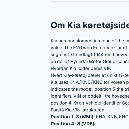
Om Kia køretøjsid
Kia has transformed into one of the m
value. The EV6 won European Car of 
segment.
Grundlagt 1944 med hovedko
en del af Hyundai Motor Group-konc
Hvordan Kia koder deres VIN
Hvert Kia-køretøj bærer et unikt 17-t
Kia uses KNA/KNB/KNC for Korean pas
indicates the model, position 5 the 
identifiers.
VIN er opdelt i tre hoveds
position 4–9) og Vehicle Identifier Sec
Forstå Kia VIN-strukturen
Position 1–3 (WMI):
KNA, KNB, KNC,
Position 4–8 (VDS):