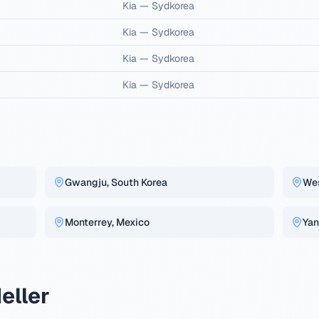
Kia
—
Sydkorea
Kia
—
Sydkorea
Kia
—
Sydkorea
Kia
—
Sydkorea
Gwangju, South Korea
Wes
Monterrey, Mexico
Yan
eller