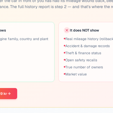
ether the car in front of you has had its mileage wound back, be
inance. The full history report is step 2 — and that's where the r
hows
It does NOT show
gine family, country and plant
Real mileage history (rollbac
Accident & damage records
Theft & finance status
Open safety recalls
True number of owners
Market value
69 kr