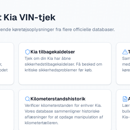
 Kia VIN-tjek
nde køretøjsoplysninger fra flere officielle databaser.
Kia tilbagekaldelser
Tjek om din Kia har åbne
Samm
r,
sikkerhedstilbagekaldelser. Få besked om
med
odet
kritiske sikkerhedsproblemer før køb.
køre
Kilometerstandshistorik
Verificer kilometerstanden for enhver Kia.
Lær
Vores database sammenligner historiske
bull
aflæsninger for at opdage manipulation af
Kia
kilometertælleren.