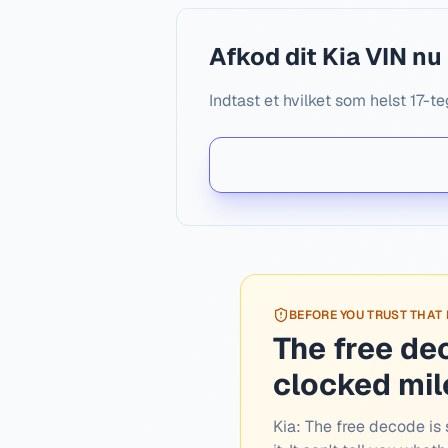
Afkod dit Kia VIN nu
Indtast et hvilket som helst 17-te
BEFORE YOU TRUST THAT
The free de
clocked mi
Kia:
The free decode is s