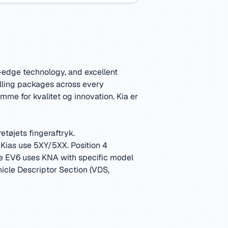
g-edge technology, and excellent
lling packages across every
me for kvalitet og innovation.
Kia er
etøjets fingeraftryk.
Kias use 5XY/5XX. Position 4
The EV6 uses KNA with specific model
hicle Descriptor Section (VDS,