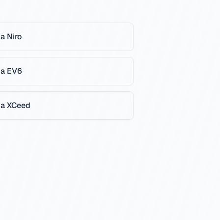
ia
Niro
ia
EV6
ia
XCeed