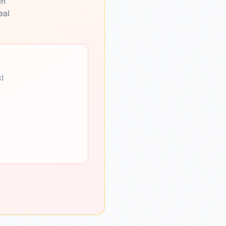
en
eal
k)