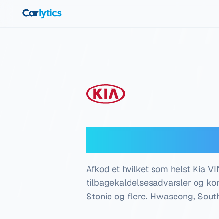
Gå til hovedindhold
Kia VIN-dekod
Afkod et hvilket som helst Kia VIN
tilbagekaldelsesadvarsler og kom
Stonic og flere.
Hwaseong, South