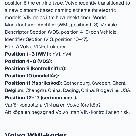
position 6 the engine type. Volvo recently transitioned to
a new platform-based naming scheme for electric
models.
VIN delas i tre huvudsektioner: World
Manufacturer Identifier (WMI, position 1–3), Vehicle
Descriptor Section (VDS, position 4–9) och Vehicle
Identifier Section (VIS, position 10–17).
Förstå Volvo VIN-strukturen
Position 1–3 (WMI):
YV1, YV4
Position 4–8 (VDS):
Position 9 (kontrollsiffra):
Position 10 (modellår):
Position 11 (fabrikskod):
Gothenburg, Sweden, Ghent,
Belgium, Chengdu, China, Daqing, China, Ridgeville, USA
.
Position 12–17 (serienummer):
Varför kontrollera VIN på en Volvo före köp?
Att köpa en begagnad Volvo utan VIN-kontroll är en risk.
Volvo WMI-koder