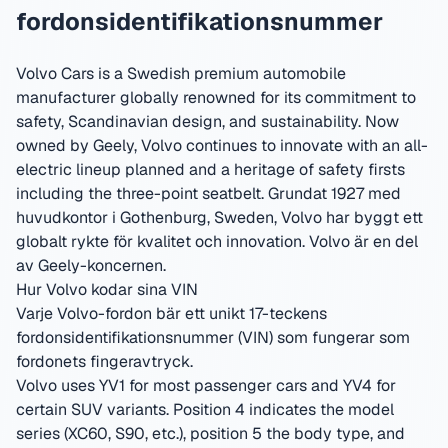
fordonsidentifikationsnummer
Volvo Cars is a Swedish premium automobile
manufacturer globally renowned for its commitment to
safety, Scandinavian design, and sustainability. Now
owned by Geely, Volvo continues to innovate with an all-
electric lineup planned and a heritage of safety firsts
including the three-point seatbelt.
Grundat 1927 med
huvudkontor i Gothenburg, Sweden
,
Volvo har byggt ett
globalt rykte för kvalitet och innovation.
Volvo är en del
av Geely-koncernen.
Hur Volvo kodar sina VIN
Varje Volvo-fordon bär ett unikt 17-teckens
fordonsidentifikationsnummer (VIN) som fungerar som
fordonets fingeravtryck.
Volvo uses YV1 for most passenger cars and YV4 for
certain SUV variants. Position 4 indicates the model
series (XC60, S90, etc.), position 5 the body type, and