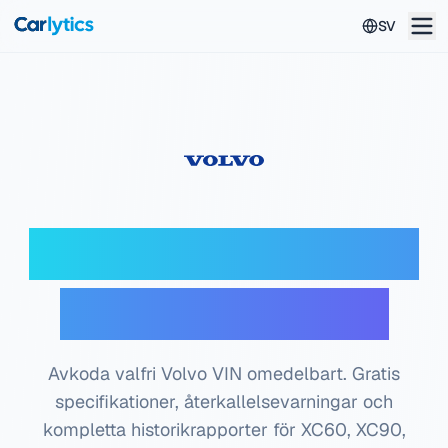
Hoppa till huvudinnehåll
SV
Volvo VIN-avkodare
— Gratis kontroll
Avkoda valfri Volvo VIN omedelbart. Gratis
specifikationer, återkallelsevarningar och
kompletta historikrapporter för XC60, XC90,