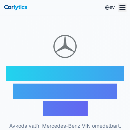
Hoppa till huvudinnehåll
SV
Mercedes-Benz VIN-
avkodare — Gratis
kontroll
Avkoda valfri Mercedes-Benz VIN omedelbart.