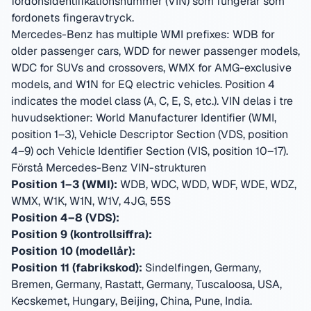
fordonsidentifikationsnummer (VIN) som fungerar som
fordonets fingeravtryck.
Mercedes-Benz has multiple WMI prefixes: WDB for
older passenger cars, WDD for newer passenger models,
WDC for SUVs and crossovers, WMX for AMG-exclusive
models, and W1N for EQ electric vehicles. Position 4
indicates the model class (A, C, E, S, etc.).
VIN delas i tre
huvudsektioner: World Manufacturer Identifier (WMI,
position 1–3), Vehicle Descriptor Section (VDS, position
4–9) och Vehicle Identifier Section (VIS, position 10–17).
Förstå Mercedes-Benz VIN-strukturen
Position 1–3 (WMI):
WDB, WDC, WDD, WDF, WDE, WDZ,
WMX, W1K, W1N, W1V, 4JG, 55S
Position 4–8 (VDS):
Position 9 (kontrollsiffra):
Position 10 (modellår):
Position 11 (fabrikskod):
Sindelfingen, Germany,
Bremen, Germany, Rastatt, Germany, Tuscaloosa, USA,
Kecskemet, Hungary, Beijing, China, Pune, India
.