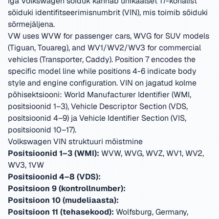
Iga Volkswagen sõiduk kannab unikaalset 17-kohalist
sõiduki identifitseerimisnumbrit (VIN), mis toimib sõiduki
sõrmejäljena.
VW uses WVW for passenger cars, WVG for SUV models
(Tiguan, Touareg), and WV1/WV2/WV3 for commercial
vehicles (Transporter, Caddy). Position 7 encodes the
specific model line while positions 4-6 indicate body
style and engine configuration.
VIN on jagatud kolme
põhisektsiooni: World Manufacturer Identifier (WMI,
positsioonid 1–3), Vehicle Descriptor Section (VDS,
positsioonid 4–9) ja Vehicle Identifier Section (VIS,
positsioonid 10–17).
Volkswagen VIN struktuuri mõistmine
Positsioonid 1–3 (WMI):
WVW, WVG, WVZ, WV1, WV2,
WV3, 1VW
Positsioonid 4–8 (VDS):
Positsioon 9 (kontrollnumber):
Positsioon 10 (mudeliaasta):
Positsioon 11 (tehasekood):
Wolfsburg, Germany,