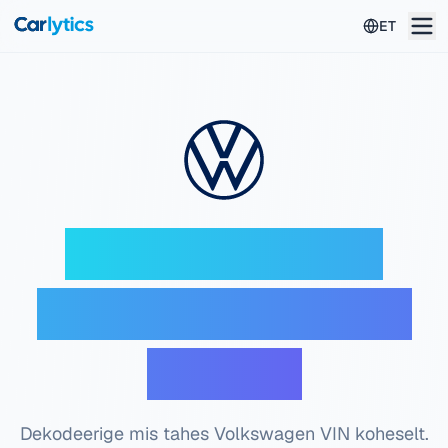
Liigu põhisisuni
ET
Volkswagen VIN
dekooder — Tasuta
kontroll
Dekodeerige mis tahes Volkswagen VIN koheselt.