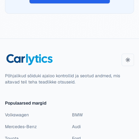
Vahe
Põhjalikud sõiduki ajaloo kontrollid ja seotud andmed, mis
aitavad teil teha teadlikke otsuseid.
Populaarsed margid
Volkswagen
BMW
Mercedes-Benz
Audi
Toyota
Ford