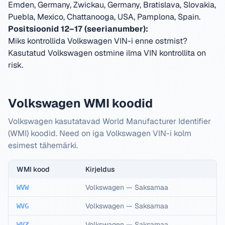
Emden, Germany, Zwickau, Germany, Bratislava, Slovakia,
Puebla, Mexico, Chattanooga, USA, Pamplona, Spain
.
Positsioonid 12–17 (seerianumber):
Miks kontrollida Volkswagen VIN-i enne ostmist?
Kasutatud Volkswagen ostmine ilma VIN kontrollita on
risk.
Volkswagen WMI koodid
Volkswagen kasutatavad World Manufacturer Identifier
(WMI) koodid. Need on iga Volkswagen VIN-i kolm
esimest tähemärki.
WMI kood
Kirjeldus
Volkswagen
—
Saksamaa
WVW
Volkswagen
—
Saksamaa
WVG
Volkswagen
—
Saksamaa
WVZ