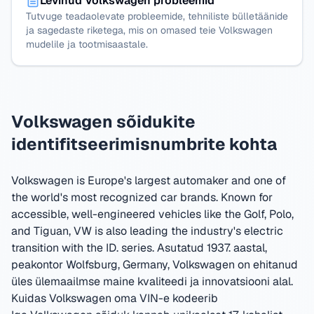
Levinud Volkswagen probleemid
Tutvuge teadaolevate probleemide, tehniliste bülletäänide
ja sagedaste riketega, mis on omased teie Volkswagen
mudelile ja tootmisaastale.
Volkswagen sõidukite
identifitseerimisnumbrite kohta
Volkswagen is Europe's largest automaker and one of
the world's most recognized car brands. Known for
accessible, well-engineered vehicles like the Golf, Polo,
and Tiguan, VW is also leading the industry's electric
transition with the ID. series.
Asutatud 1937. aastal,
peakontor Wolfsburg, Germany
,
Volkswagen on ehitanud
üles ülemaailmse maine kvaliteedi ja innovatsiooni alal.
Kuidas Volkswagen oma VIN-e kodeerib