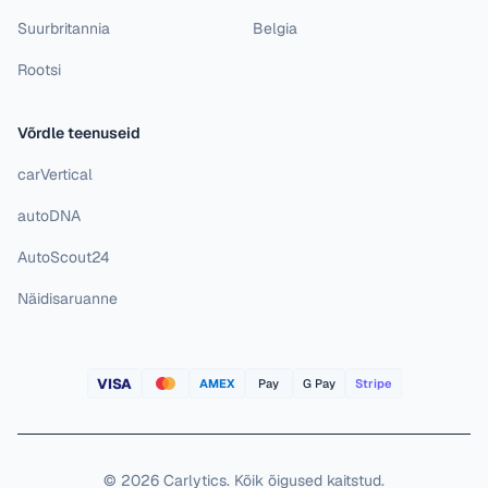
Suurbritannia
Belgia
Rootsi
Võrdle teenuseid
carVertical
autoDNA
AutoScout24
Näidisaruanne
VISA
AMEX
Pay
G Pay
Stripe
©
2026
Carlytics
.
Kõik õigused kaitstud.