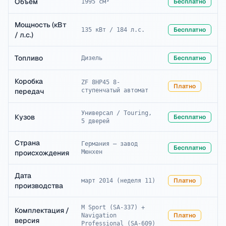
Объём
Бесплатно
1995 см³
Мощность (кВт
Бесплатно
135 кВт / 184 л.с.
/ л.с.)
Топливо
Бесплатно
Дизель
Коробка
ZF 8HP45 8-
Платно
передач
ступенчатый автомат
Универсал / Touring,
Кузов
Бесплатно
5 дверей
Страна
Германия — завод
Бесплатно
происхождения
Мюнхен
Дата
Платно
март 2014 (неделя 11)
производства
M Sport (SA-337) +
Комплектация /
Платно
Navigation
версия
Professional (SA-609)