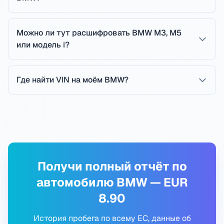
Можно ли тут расшифровать BMW M3, M5
или модель i?
Где найти VIN на моём BMW?
Получи полный отчёт по
автомобилю BMW — EUR
8.90
История пробега по всему ЕС, данные об