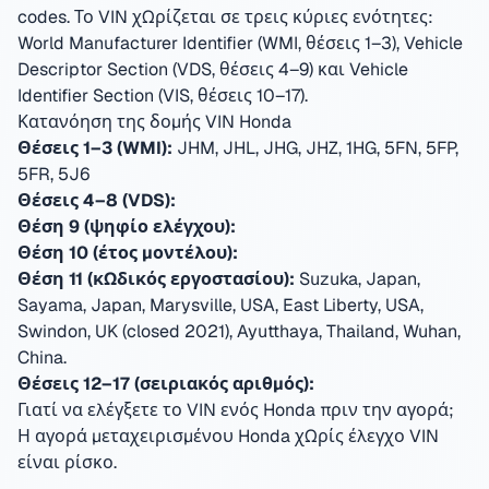
codes.
Το VIN χωρίζεται σε τρεις κύριες ενότητες:
World Manufacturer Identifier (WMI, θέσεις 1–3), Vehicle
Descriptor Section (VDS, θέσεις 4–9) και Vehicle
Identifier Section (VIS, θέσεις 10–17).
Κατανόηση της δομής VIN Honda
Θέσεις 1–3 (WMI):
JHM, JHL, JHG, JHZ, 1HG, 5FN, 5FP,
5FR, 5J6
Θέσεις 4–8 (VDS):
Θέση 9 (ψηφίο ελέγχου):
Θέση 10 (έτος μοντέλου):
Θέση 11 (κωδικός εργοστασίου):
Suzuka, Japan,
Sayama, Japan, Marysville, USA, East Liberty, USA,
Swindon, UK (closed 2021), Ayutthaya, Thailand, Wuhan,
China
.
Θέσεις 12–17 (σειριακός αριθμός):
Γιατί να ελέγξετε το VIN ενός Honda πριν την αγορά;
Η αγορά μεταχειρισμένου Honda χωρίς έλεγχο VIN
είναι ρίσκο.