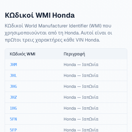
Κωδικοί WMI Honda
Κωδικοί World Manufacturer Identifier (WMI) που
χρησιμοποιούνται από τη Honda. Αυτοί είναι οι
πρώτοι τρεις χαρακτήρες κάθε VIN Honda.
Κωδικός WMI
Περιγραφή
Honda
—
Ιαπωνία
JHM
Honda
—
Ιαπωνία
JHL
Honda
—
Ιαπωνία
JHG
Honda
—
Ιαπωνία
JHZ
Honda
—
Ιαπωνία
1HG
Honda
—
Ιαπωνία
5FN
Honda
—
Ιαπωνία
5FP